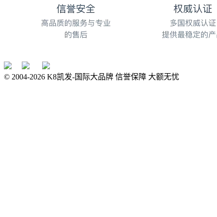
© 2004-
2026
K8凯发-国际大品牌 信誉保障 大额无忧