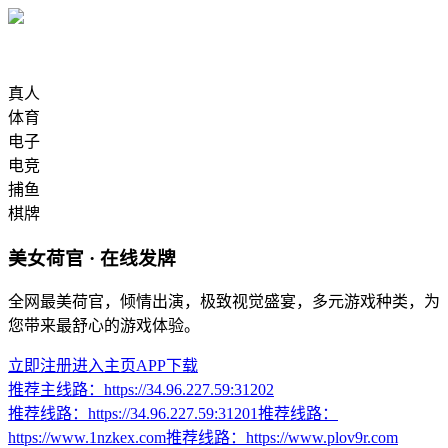
真人
体育
电子
电竞
捕鱼
棋牌
美女荷官 · 在线发牌
全网最美荷官，倾情出演，极致视觉盛宴，多元游戏种类，为
您带来最舒心的游戏体验。
立即注册
进入主页
APP下载
推荐主线路：
https://34.96.227.59:31202
推荐线路：
https://34.96.227.59:31201
推荐线路：
https://www.1nzkex.com
推荐线路：
https://www.plov9r.com