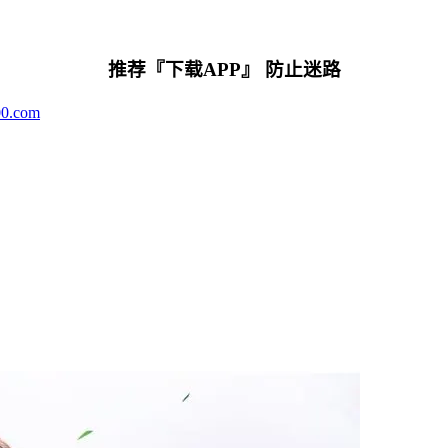
推荐『下载APP』 防止迷路
00.com