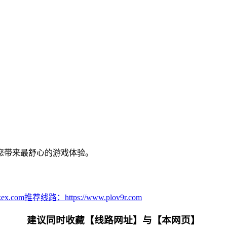
您带来最舒心的游戏体验。
kex.com
推荐线路：
https://www.plov9r.com
建议同时收藏【线路网址】与【本网页】