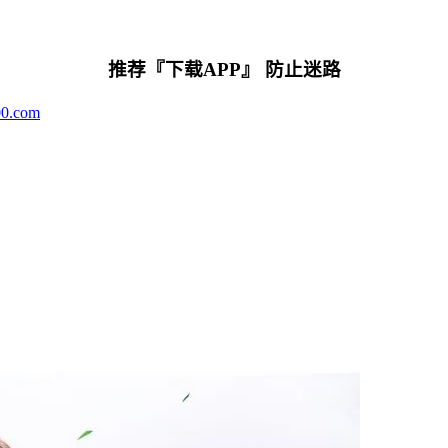
推荐『下载APP』 防止迷路
00.com