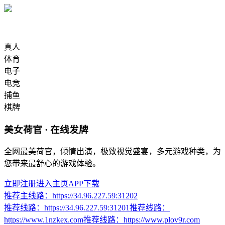
真人
体育
电子
电竞
捕鱼
棋牌
美女荷官 · 在线发牌
全网最美荷官，倾情出演，极致视觉盛宴，多元游戏种类，为
您带来最舒心的游戏体验。
立即注册
进入主页
APP下载
推荐主线路：
https://34.96.227.59:31202
推荐线路：
https://34.96.227.59:31201
推荐线路：
https://www.1nzkex.com
推荐线路：
https://www.plov9r.com