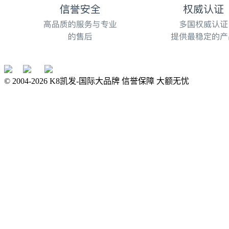
© 2004-
2026
K8凯发-国际大品牌 信誉保障 大额无忧