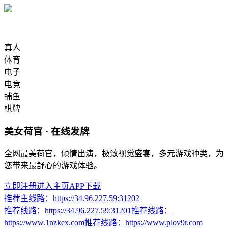
真人
体育
电子
电竞
捕鱼
棋牌
美女荷官 · 在线发牌
全网最美荷官，倾情出演，极致视觉盛宴，多元游戏种类，为
您带来最舒心的游戏体验。
立即注册
进入主页
APP下载
推荐主线路：
https://34.96.227.59:31202
推荐线路：
https://34.96.227.59:31201
推荐线路：
https://www.1nzkex.com
推荐线路：
https://www.plov9r.com