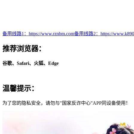
备用线路
1
：
https://www.rznbm.com
备用线路
2
：
https://www.k89
推荐浏览器：
谷歌、Safari、火狐、Edge
温馨提示：
为了您的隐私安全，请勿与"国家反诈中心"APP同设备使用！