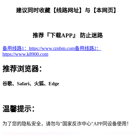
建议同时收藏【线路网址】与【本网页】
推荐『下载APP』 防止迷路
备用线路
1
：
https://www.rznbm.com
备用线路
2
：
https://www.k8900.com
推荐浏览器：
谷歌、Safari、火狐、Edge
温馨提示：
为了您的隐私安全，请勿与"国家反诈中心"APP同设备使用！