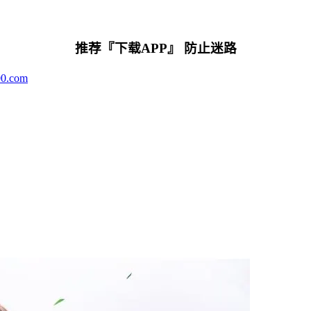
推荐『下载APP』 防止迷路
00.com