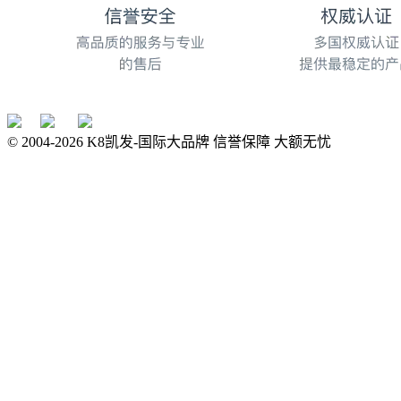
© 2004-
2026
K8凯发-国际大品牌 信誉保障 大额无忧