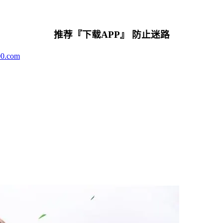
推荐『下载APP』 防止迷路
00.com