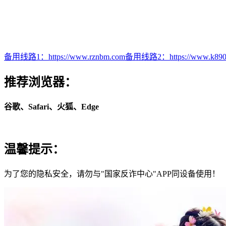
备用线路
1
：
https://www.rznbm.com
备用线路
2
：
https://www.k89
推荐浏览器：
谷歌、Safari、火狐、Edge
温馨提示：
为了您的隐私安全，请勿与"国家反诈中心"APP同设备使用！