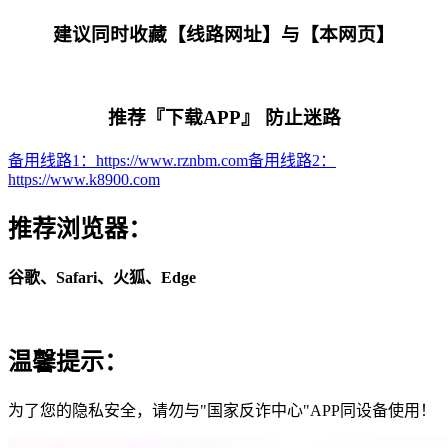
建议同时收藏【线路网址】与【本网页】
推荐『下载APP』 防止迷路
备用线路
1
：
https://www.rznbm.com
备用线路
2
：
https://www.k8900.com
推荐浏览器：
谷歌、Safari、火狐、Edge
温馨提示：
为了您的隐私安全，请勿与"国家反诈中心"APP同设备使用！