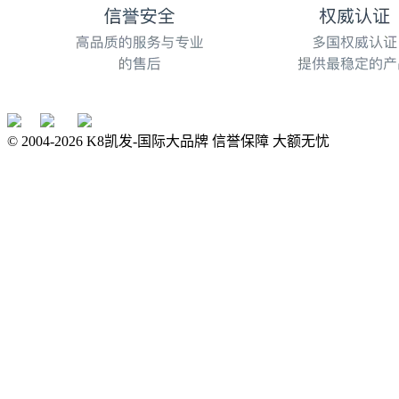
© 2004-
2026
K8凯发-国际大品牌 信誉保障 大额无忧