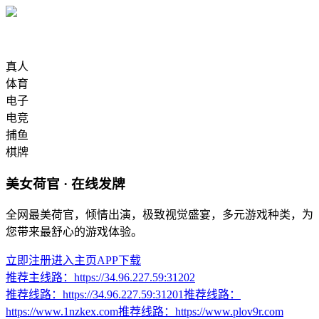
真人
体育
电子
电竞
捕鱼
棋牌
美女荷官 · 在线发牌
全网最美荷官，倾情出演，极致视觉盛宴，多元游戏种类，为
您带来最舒心的游戏体验。
立即注册
进入主页
APP下载
推荐主线路：
https://34.96.227.59:31202
推荐线路：
https://34.96.227.59:31201
推荐线路：
https://www.1nzkex.com
推荐线路：
https://www.plov9r.com