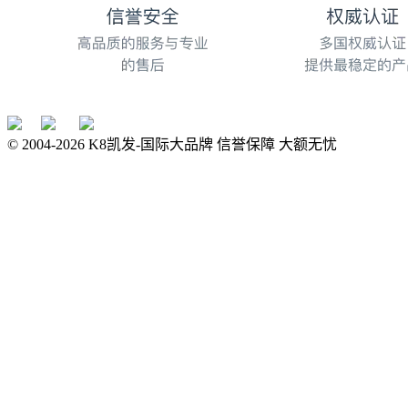
© 2004-
2026
K8凯发-国际大品牌 信誉保障 大额无忧