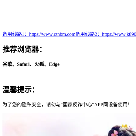
备用线路
1
：
https://www.rznbm.com
备用线路
2
：
https://www.k89
推荐浏览器：
谷歌、Safari、火狐、Edge
温馨提示：
为了您的隐私安全，请勿与"国家反诈中心"APP同设备使用！