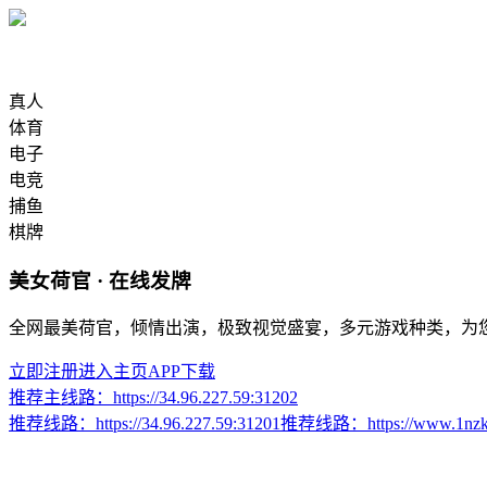
真人
体育
电子
电竞
捕鱼
棋牌
美女荷官 · 在线发牌
全网最美荷官，倾情出演，极致视觉盛宴，多元游戏种类，为
立即注册
进入主页
APP下载
推荐主线路：
https://34.96.227.59:31202
推荐线路：
https://34.96.227.59:31201
推荐线路：
https://www.1nz