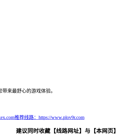
您带来最舒心的游戏体验。
kex.com
推荐线路：
https://www.plov9r.com
建议同时收藏【线路网址】与【本网页】