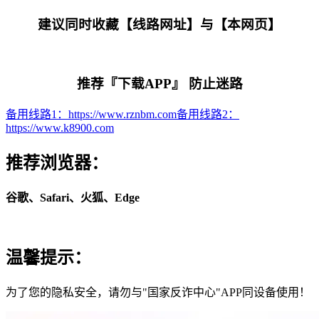
建议同时收藏【线路网址】与【本网页】
推荐『下载APP』 防止迷路
备用线路
1
：
https://www.rznbm.com
备用线路
2
：
https://www.k8900.com
推荐浏览器：
谷歌、Safari、火狐、Edge
温馨提示：
为了您的隐私安全，请勿与"国家反诈中心"APP同设备使用！