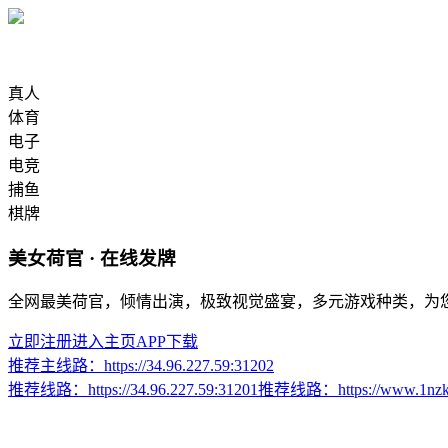
真人
体育
电子
电竞
捕鱼
棋牌
美女荷官 · 在线发牌
全网最美荷官，倾情出演，极致视觉盛宴，多元游戏种类，为
立即注册
进入主页
APP下载
推荐主线路：
https://34.96.227.59:31202
推荐线路：
https://34.96.227.59:31201
推荐线路：
https://www.1nz